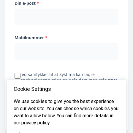
Din e-post
*
Mobilnummer
*
Jeg samtykker til at Systima kan lagre
opplysningene mine og dele dem med relevante
regnskapsbyråer for å hjelpe meg å finne
Cookie Settings
regnskapsfører
We use cookies to give you the best experience
on our website. You can choose which cookies you
Få tilbud
want to allow below. You can find more details in
our privacy policy.