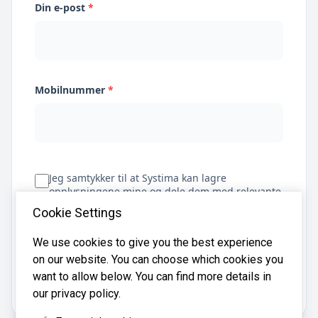
Din e-post
*
Mobilnummer
*
Jeg samtykker til at Systima kan lagre
opplysningene mine og dele dem med relevante
regnskapsbyråer for å hjelpe meg å finne
Cookie Settings
regnskapsfører
We use cookies to give you the best experience
on our website. You can choose which cookies you
Få tilbud
want to allow below. You can find more details in
our privacy policy.