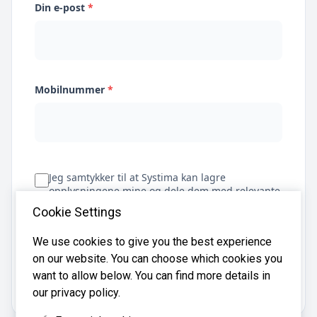
Din e-post
*
Mobilnummer
*
Jeg samtykker til at Systima kan lagre
opplysningene mine og dele dem med relevante
regnskapsbyråer for å hjelpe meg å finne
Cookie Settings
regnskapsfører
We use cookies to give you the best experience
on our website. You can choose which cookies you
Få tilbud
want to allow below. You can find more details in
our privacy policy.