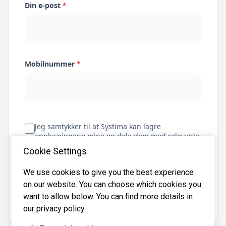
Din e-post
*
Mobilnummer
*
Jeg samtykker til at Systima kan lagre
opplysningene mine og dele dem med relevante
regnskapsbyråer for å hjelpe meg å finne
Cookie Settings
regnskapsfører
We use cookies to give you the best experience
on our website. You can choose which cookies you
Få tilbud
want to allow below. You can find more details in
our privacy policy.