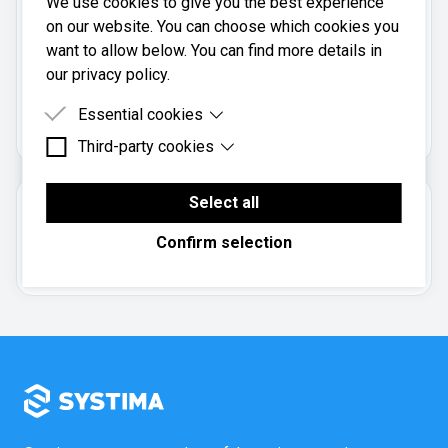
We use cookies to give you the best experience
Mobil:
on our website. You can choose which cookies you
900 94 259
want to allow below. You can find more details in
our privacy policy.
Resultat AS er registrert i
Brønnøysundregistrene
Essential cookies
med organisasjonsnummer
.
898316572
Third-party cookies
Essential cookies are cookies that are needed for
the proper functioning of the website.
Third-party cookies are cookies set by third-party
software to enable features such as Google
Select all
Om regnskapsbyrået
Maps.
Confirm selection
Aksjeselskap