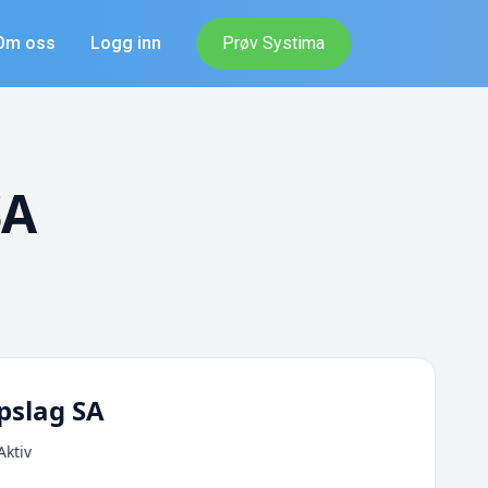
Om oss
Logg inn
Prøv Systima
SA
pslag SA
Aktiv