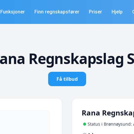
Funksjoner
Finn regnskapsfører
Priser
Hjelp
ana Regnskapslag 
Få tilbud
Rana Regnska
Status i Brønnøysund: 