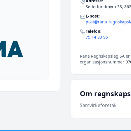
Adresse:
Søderlundmyra 58, 862
E-post:
post@rana-regnskapsl
Telefon:
75 14 83 95
Rana Regnskapslag SA er r
organisasjonsnummer
97
Om regnskaps
Samvirkeforetak