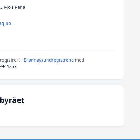
2 Mo I Rana
ag.no
egistrert i
Brønnøysundregistrene
med
.
0944257
byrået