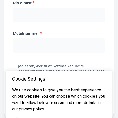
Din e-post
*
Mobilnummer
*
Jeg samtykker til at Systima kan lagre
opplysningene mine og dele dem med relevante
regnskapsbyråer for å hjelpe meg å finne
Cookie Settings
regnskapsfører
We use cookies to give you the best experience
on our website. You can choose which cookies you
Få tilbud
want to allow below. You can find more details in
our privacy policy.