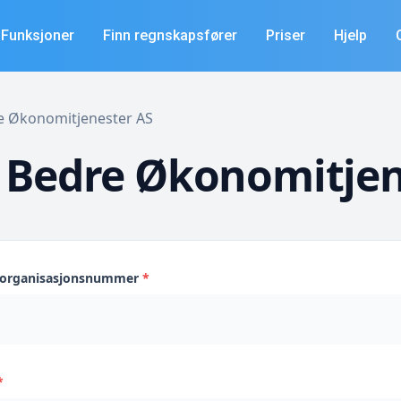
Funksjoner
Finn regnskapsfører
Priser
Hjelp
re Økonomitjenester AS
 Bedre Økonomitjen
s organisasjonsnummer
*
*