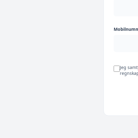
Mobilnum
Jeg samt
regnskap