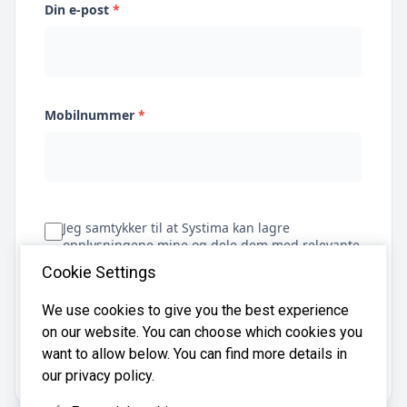
Din e-post
*
Mobilnummer
*
Jeg samtykker til at Systima kan lagre
opplysningene mine og dele dem med relevante
regnskapsbyråer for å hjelpe meg å finne
Cookie Settings
regnskapsfører
We use cookies to give you the best experience
on our website. You can choose which cookies you
Få tilbud
want to allow below. You can find more details in
our privacy policy.