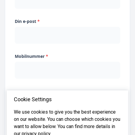
Din e-post
*
Mobilnummer
*
Jeg samtykker til at Systima kan lagre
Cookie Settings
opplysningene mine og dele dem med relevante
regnskapsbyråer for å hjelpe meg å finne
regnskapsfører
We use cookies to give you the best experience
on our website. You can choose which cookies you
want to allow below. You can find more details in
our privacy policy.