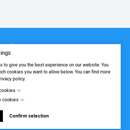
ontakt
ings
sjøveien 16, 0655 Oslo
 to give you the best experience on our website. You
ost@systima.no
ch cookies you want to allow below. You can find more
ww.systima.no
rivacy policy.
 cookies
y cookies
cookies are cookies that are needed for the proper
 of the website.
 cookies are cookies set by third-party software to enable
uch as Google Maps.
Confirm selection