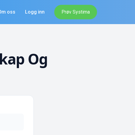
Om oss
Logg inn
Prøv Systima
kap Og