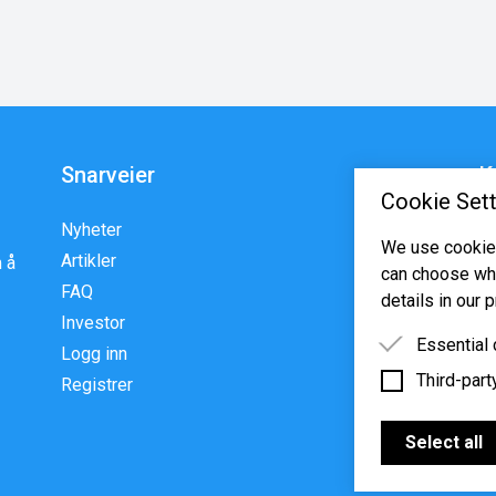
Snarveier
K
Cookie Sett
Nyheter
En
We use cookies
Artikler
p
 å
can choose whi
FAQ
w
details in our p
Investor
Essential
Logg inn
Third-part
Essential 
Registrer
functioning
Third-party
features s
Select all