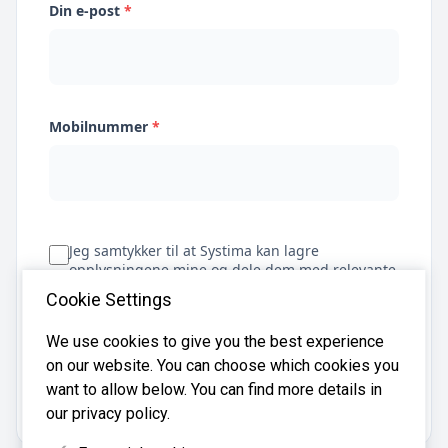
Din e-post
*
Mobilnummer
*
Jeg samtykker til at Systima kan lagre
opplysningene mine og dele dem med relevante
regnskapsbyråer for å hjelpe meg å finne
Cookie Settings
regnskapsfører
We use cookies to give you the best experience
on our website. You can choose which cookies you
Få tilbud
want to allow below. You can find more details in
our privacy policy.