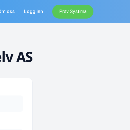
Om oss
Logg inn
Prøv Systima
lv AS