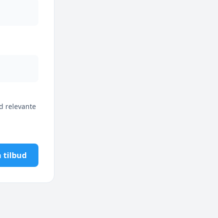
d relevante
 tilbud