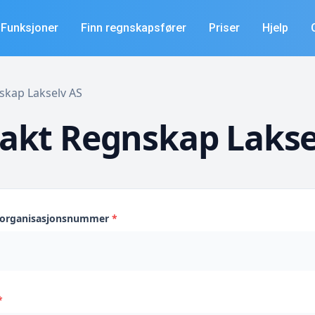
Funksjoner
Finn regnskapsfører
Priser
Hjelp
nskap Lakselv AS
akt Regnskap Lakse
s organisasjonsnummer
*
*