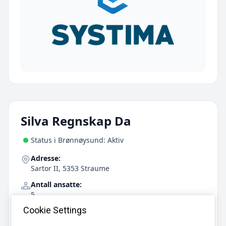
Silva Regnskap Da
Status i Brønnøysund: Aktiv
Adresse:
Sartor II, 5353 Straume
Antall ansatte:
5
Cookie Settings
Telefon:
56 31 21 50