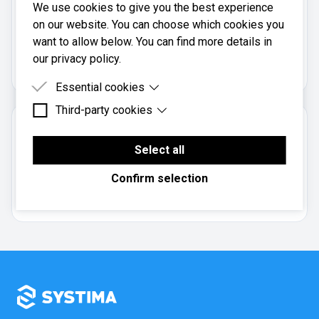
We use cookies to give you the best experience
on our website. You can choose which cookies you
Silva Regnskap Da er registrert i
want to allow below. You can find more details in
Brønnøysundregistrene
med organisasjonsnummer
our privacy policy.
.
990516065
Essential cookies
Third-party cookies
Essential cookies are cookies that are needed for
the proper functioning of the website.
Om regnskapsbyrået
Third-party cookies are cookies set by third-party
software to enable features such as Google
Select all
Informasjon om regnskapsbyrået er foreløpig ikke
Maps.
lagt til. Kontakt kundeservice for å oppdatere
Confirm selection
informasjon.