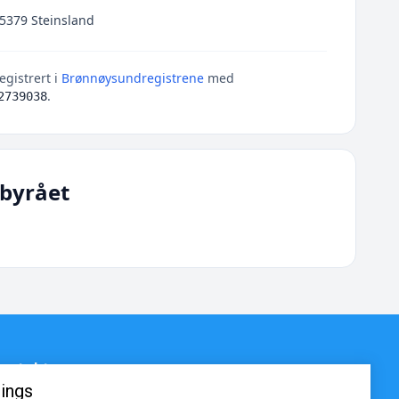
 5379 Steinsland
egistrert i
Brønnøysundregistrene
med
.
2739038
byrået
ontakt
ings