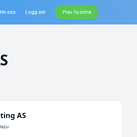
Om oss
Logg inn
Prøv Systima
S
ting AS
Aktiv