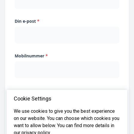
Din e-post
*
Mobilnummer
*
Jeg samtykker til at Systima kan lagre
Cookie Settings
opplysningene mine og dele dem med relevante
regnskapsbyråer for å hjelpe meg å finne
regnskapsfører
We use cookies to give you the best experience
on our website. You can choose which cookies you
want to allow below. You can find more details in
our privacy policy.