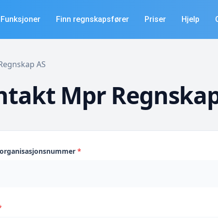
Funksjoner
Finn regnskapsfører
Priser
Hjelp
r Regnskap AS
ntakt Mpr Regnskap
s organisasjonsnummer
*
*