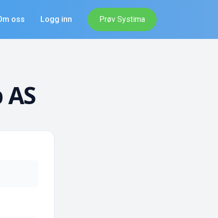
Om oss
Logg inn
Prøv Systima
 AS