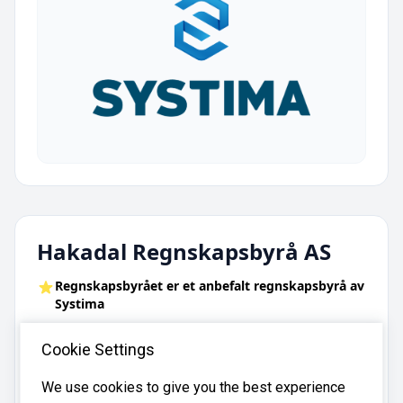
Hakadal Regnskapsbyrå AS
Regnskapsbyrået er et anbefalt regnskapsbyrå av
Systima
Status i Brønnøysund: Aktiv
Cookie Settings
Adresse:
Nedre Rommen 7, 0988 Oslo
We use cookies to give you the best experience