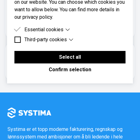
on our website. You can choose which cookies you
want to allow below. You can find more details in
Hakadal Regnskapsbyrå AS er registrert i
our privacy policy.
Brønnøysundregistrene
med organisasjonsnummer
.
929241274
Essential cookies
Third-party cookies
Essential cookies are cookies that are needed for
the proper functioning of the website.
Third-party cookies are cookies set by third-party
Om regnskapsbyrået
software to enable features such as Google
Select all
Maps.
Aksjeselskap
Confirm selection
Systima er et topp moderne fakturering, regnskap og
lønnssystem med ambisjoner om å bli ledende i hele