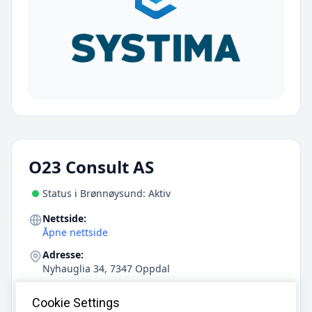
O23 Consult AS
Status i Brønnøysund: Aktiv
Nettside:
Åpne nettside
Adresse:
Nyhauglia 34, 7347 Oppdal
E-post:
Cookie Settings
lars@o23.no