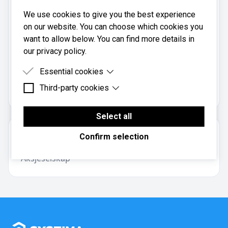
Telefon:
We use cookies to give you the best experience
47 37 22 12
on our website. You can choose which cookies you
Mobil:
want to allow below. You can find more details in
473 72 212
our privacy policy.
Essential cookies
O23 Consult AS er registrert i
Brønnøysundregistrene
Third-party cookies
Essential cookies are cookies that are needed for
med organisasjonsnummer
.
997481348
the proper functioning of the website.
Third-party cookies are cookies set by third-party
software to enable features such as Google
Select all
Maps.
Om regnskapsbyrået
Confirm selection
Aksjeselskap