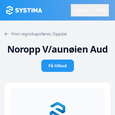
Logg Inn
Meny
Finn regnskapsfører, Oppdal
Noropp V/aunøien Aud
Få tilbud