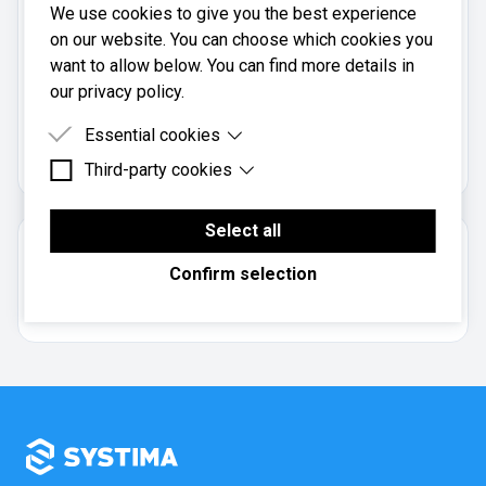
We use cookies to give you the best experience
Mobil:
on our website. You can choose which cookies you
99742543
want to allow below. You can find more details in
our privacy policy.
Noropp V/aunøien Aud er registrert i
Essential cookies
Brønnøysundregistrene
med organisasjonsnummer
.
969998378
Third-party cookies
Essential cookies are cookies that are needed for
the proper functioning of the website.
Third-party cookies are cookies set by third-party
software to enable features such as Google
Select all
Om regnskapsbyrået
Maps.
Confirm selection
Enkeltpersonforetak