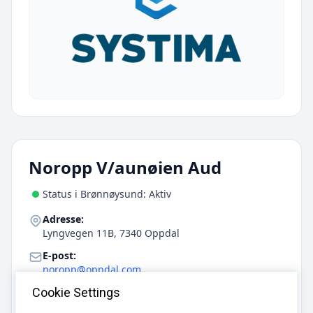
Noropp V/aunøien Aud
Status i Brønnøysund: Aktiv
Adresse:
Lyngvegen 11B, 7340 Oppdal
E-post:
noropp@oppdal.com
Telefon:
Cookie Settings
72 42 39 00