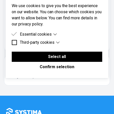
940 02 023
We use cookies to give you the best experience
Mobil:
on our website. You can choose which cookies you
940 02 023
want to allow below. You can find more details in
our privacy policy.
Auke Regnskap & Rådgivning AS er registrert i
Essential cookies
Brønnøysundregistrene
med organisasjonsnummer
.
Third-party cookies
998710510
Essential cookies are cookies that are needed for
the proper functioning of the website.
Third-party cookies are cookies set by third-party
software to enable features such as Google
Select all
Maps.
Om regnskapsbyrået
Confirm selection
Aksjeselskap