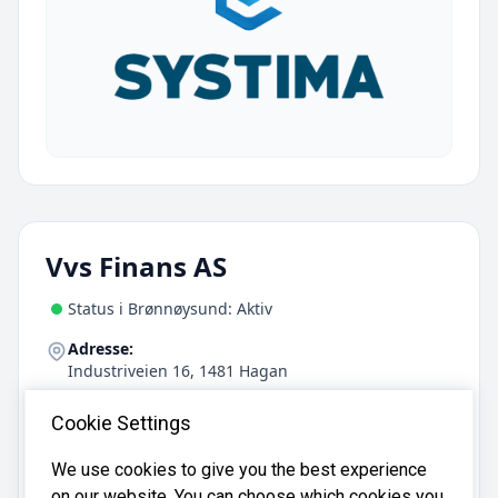
Vvs Finans AS
Status i Brønnøysund: Aktiv
Adresse:
Industriveien 16, 1481 Hagan
Antall ansatte:
Cookie Settings
14
We use cookies to give you the best experience
on our website. You can choose which cookies you