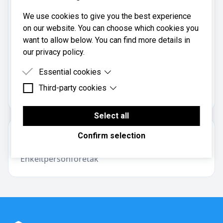
Telefon:
913 00 502
We use cookies to give you the best experience
on our website. You can choose which cookies you
Mobil:
want to allow below. You can find more details in
913 00 502
our privacy policy.
Essential cookies
Ck Regnskap Knut Dahle er registrert i
Brønnøysundregistrene
med organisasjonsnummer
Third-party cookies
Essential cookies are cookies that are needed for
.
992855991
the proper functioning of the website.
Third-party cookies are cookies set by third-party
software to enable features such as Google
Select all
Maps.
Om regnskapsbyrået
Confirm selection
Enkeltpersonforetak