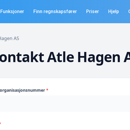
Funksjoner
Finn regnskapsfører
Priser
Hjelp
 Hagen AS
ontakt Atle Hagen 
s organisasjonsnummer
*
*