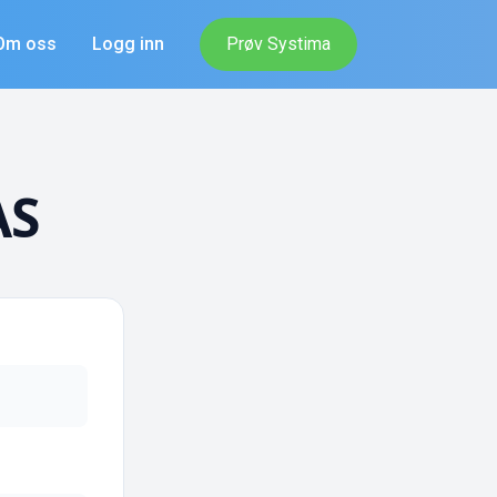
Om oss
Logg inn
Prøv Systima
AS