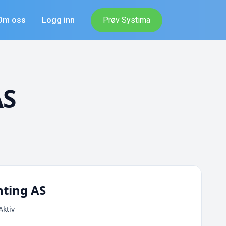
Om oss
Logg inn
Prøv Systima
AS
nting AS
Aktiv