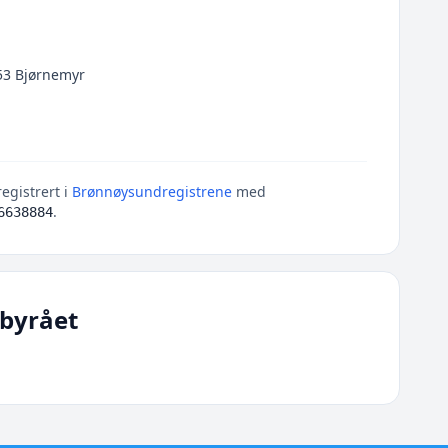
53 Bjørnemyr
egistrert i
Brønnøysundregistrene
med
.
6638884
byrået