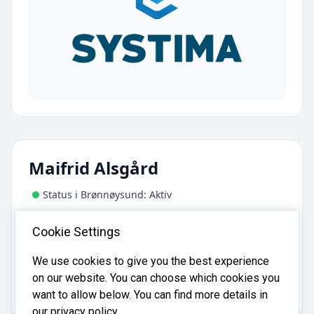
Maifrid Alsgård
Status i Brønnøysund: Aktiv
Adresse:
Cookie Settings
Skogstjerneveien 19, 7890 Namsskogan
We use cookies to give you the best experience
on our website. You can choose which cookies you
Maifrid Alsgård er registrert i
Brønnøysundregistrene
med organisasjonsnummer
.
830260242
want to allow below. You can find more details in
our privacy policy.