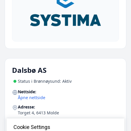
Dalsbø AS
Status i Brønnøysund: Aktiv
Nettside:
Åpne nettside
Adresse:
Torget 4, 6413 Molde
E-post:
Cookie Settings
firmapost@dalsbo.no