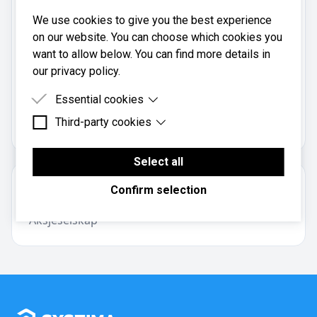
Telefon:
We use cookies to give you the best experience
71 20 02 88
on our website. You can choose which cookies you
Mobil:
want to allow below. You can find more details in
91643845
our privacy policy.
Essential cookies
Dalsbø AS er registrert i
Brønnøysundregistrene
med
Third-party cookies
Essential cookies are cookies that are needed for
organisasjonsnummer
.
964622825
the proper functioning of the website.
Third-party cookies are cookies set by third-party
software to enable features such as Google
Select all
Maps.
Om regnskapsbyrået
Confirm selection
Aksjeselskap