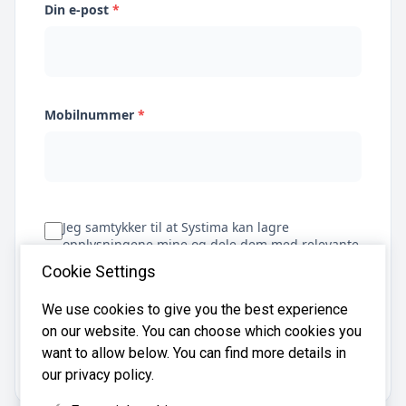
Din e-post
*
Mobilnummer
*
Jeg samtykker til at Systima kan lagre
opplysningene mine og dele dem med relevante
regnskapsbyråer for å hjelpe meg å finne
Cookie Settings
regnskapsfører
We use cookies to give you the best experience
on our website. You can choose which cookies you
Få tilbud
want to allow below. You can find more details in
our privacy policy.