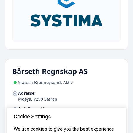
Bårseth Regnskap AS
Status i Brønnøysund: Aktiv
Adresse:
Moøya, 7290 Støren
Antall ansatte:
6
Cookie Settings
Telefon:
We use cookies to give you the best experience
72 43 15 03