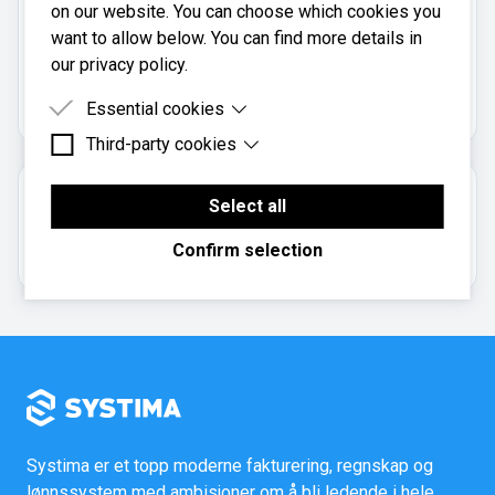
on our website. You can choose which cookies you
want to allow below. You can find more details in
Bårseth Regnskap AS er registrert i
our privacy policy.
Brønnøysundregistrene
med organisasjonsnummer
.
985698686
Essential cookies
Third-party cookies
Essential cookies are cookies that are needed for
the proper functioning of the website.
Third-party cookies are cookies set by third-party
Om regnskapsbyrået
software to enable features such as Google
Select all
Maps.
Aksjeselskap
Confirm selection
Systima er et topp moderne fakturering, regnskap og
lønnssystem med ambisjoner om å bli ledende i hele