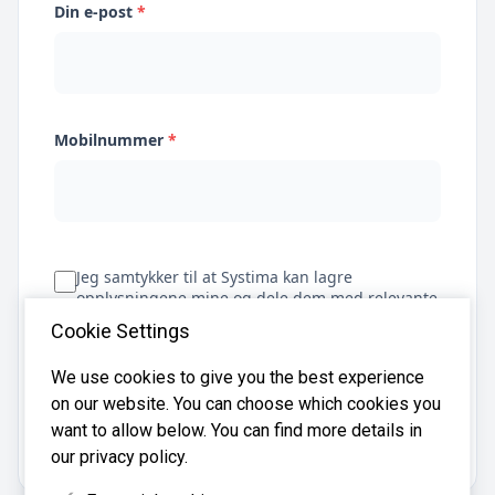
Din e-post
*
Mobilnummer
*
Jeg samtykker til at Systima kan lagre
opplysningene mine og dele dem med relevante
regnskapsbyråer for å hjelpe meg å finne
Cookie Settings
regnskapsfører
We use cookies to give you the best experience
on our website. You can choose which cookies you
Få tilbud
want to allow below. You can find more details in
our privacy policy.