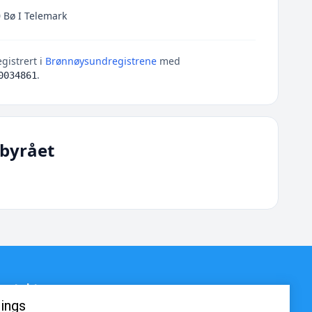
 Bø I Telemark
gistrert i
Brønnøysundregistrene
med
.
0034861
byrået
ontakt
ings