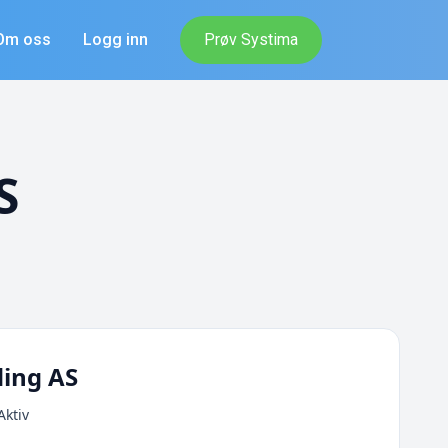
Om oss
Logg inn
Prøv Systima
S
ing AS
Aktiv