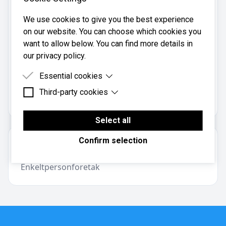
Telefon:
We use cookies to give you the best experience
69 27 77 02
on our website. You can choose which cookies you
Mobil:
want to allow below. You can find more details in
928 01 134
our privacy policy.
Essential cookies
Roger Edmar Andersen er registrert i
Brønnøysundregistrene
med organisasjonsnummer
Third-party cookies
Essential cookies are cookies that are needed for
.
982980445
the proper functioning of the website.
Third-party cookies are cookies set by third-party
software to enable features such as Google
Select all
Maps.
Confirm selection
Om regnskapsbyrået
Enkeltpersonforetak