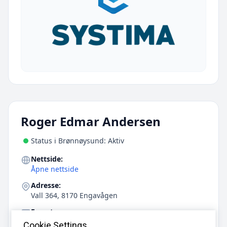
Roger Edmar Andersen
Status i Brønnøysund: Aktiv
Nettside:
Åpne nettside
Adresse:
Vall 364, 8170 Engavågen
E-post:
rogerean@online.no
Cookie Settings