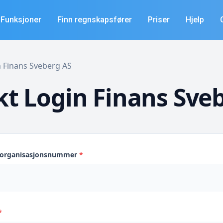
Funksjoner
Finn regnskapsfører
Priser
Hjelp
in Finans Sveberg AS
t Login Finans Sve
s organisasjonsnummer
*
*