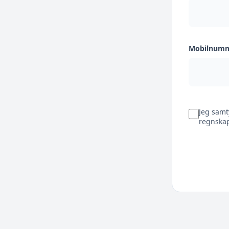
Mobilnum
Jeg samt
regnskap