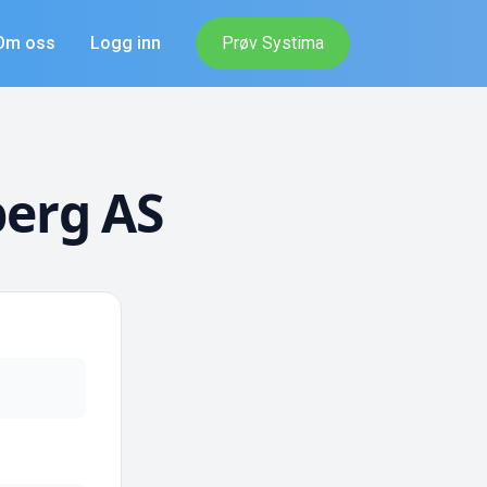
Om oss
Logg inn
Prøv Systima
berg AS