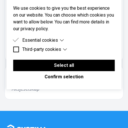
Telefon:
We use cookies to give you the best experience
954 86 350
on our website. You can choose which cookies you
Mobil:
want to allow below. You can find more details in
954 86 350
our privacy policy.
Essential cookies
Tall Teller AS er registrert i
Brønnøysundregistrene
Third-party cookies
Essential cookies are cookies that are needed for
med organisasjonsnummer
.
997065859
the proper functioning of the website.
Third-party cookies are cookies set by third-party
software to enable features such as Google
Select all
Maps.
Om regnskapsbyrået
Confirm selection
Aksjeselskap