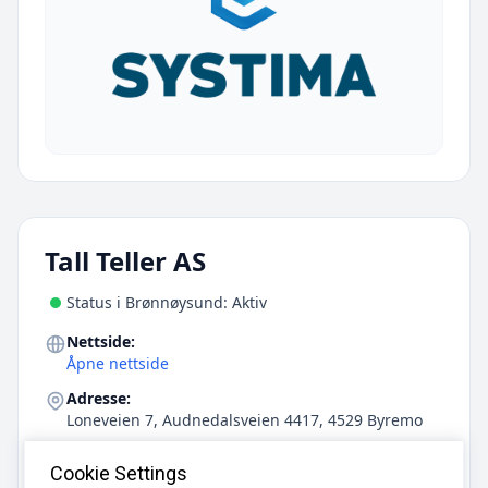
Tall Teller AS
Status i Brønnøysund: Aktiv
Nettside:
Åpne nettside
Adresse:
Loneveien 7, Audnedalsveien 4417, 4529 Byremo
E-post:
Cookie Settings
karlkristian@tall-teller.no