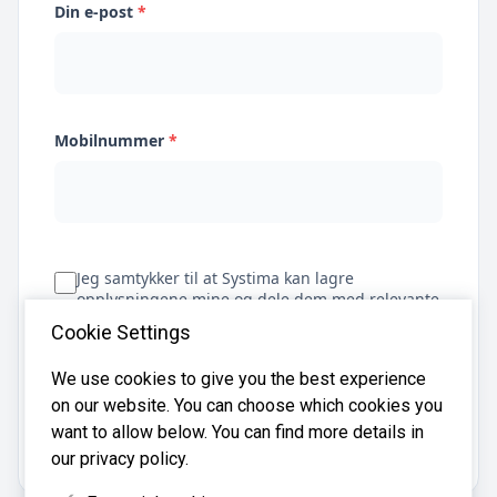
Din e-post
*
Mobilnummer
*
Jeg samtykker til at Systima kan lagre
opplysningene mine og dele dem med relevante
regnskapsbyråer for å hjelpe meg å finne
Cookie Settings
regnskapsfører
We use cookies to give you the best experience
on our website. You can choose which cookies you
Få tilbud
want to allow below. You can find more details in
our privacy policy.