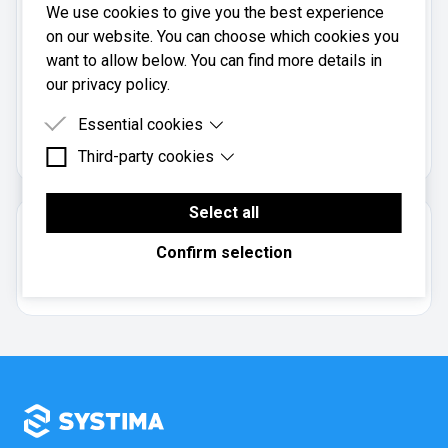
We use cookies to give you the best experience
Mobil:
on our website. You can choose which cookies you
414 77 450
want to allow below. You can find more details in
our privacy policy.
Sibirica Regnskap AS er registrert i
Essential cookies
Brønnøysundregistrene
med organisasjonsnummer
.
989067745
Third-party cookies
Essential cookies are cookies that are needed for
the proper functioning of the website.
Third-party cookies are cookies set by third-party
software to enable features such as Google
Select all
Om regnskapsbyrået
Maps.
Confirm selection
Aksjeselskap