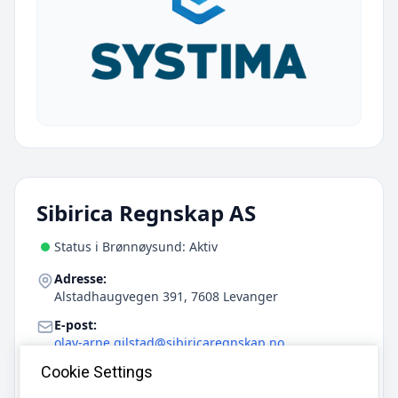
Sibirica Regnskap AS
Status i Brønnøysund: Aktiv
Adresse:
Alstadhaugvegen 391, 7608 Levanger
E-post:
olav-arne.gilstad@sibiricaregnskap.no
Telefon:
Cookie Settings
414 77 450