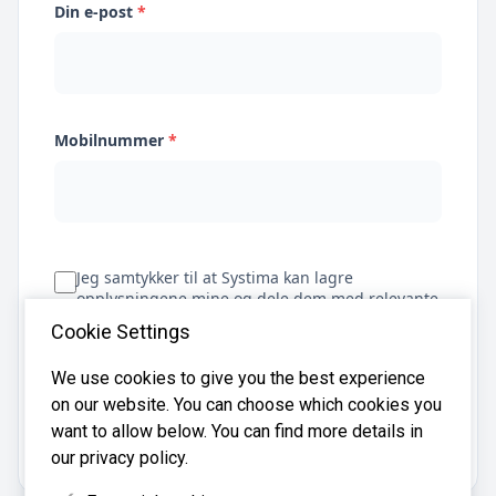
Din e-post
*
Mobilnummer
*
Jeg samtykker til at Systima kan lagre
opplysningene mine og dele dem med relevante
regnskapsbyråer for å hjelpe meg å finne
Cookie Settings
regnskapsfører
We use cookies to give you the best experience
on our website. You can choose which cookies you
Få tilbud
want to allow below. You can find more details in
our privacy policy.