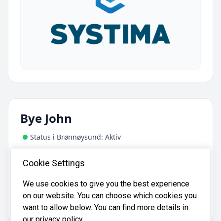
Bye John
Status i Brønnøysund: Aktiv
Adresse:
Cookie Settings
Børsåsvegen 37, 7609 Levanger
We use cookies to give you the best experience
on our website. You can choose which cookies you
Bye John er registrert i
Brønnøysundregistrene
med
organisasjonsnummer
.
869256552
want to allow below. You can find more details in
our privacy policy.