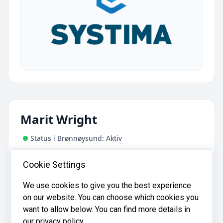
Marit Wright
Status i Brønnøysund: Aktiv
Adresse:
Cookie Settings
Kviteseidvegen 1092, 3850 Kviteseid
We use cookies to give you the best experience
on our website. You can choose which cookies you
Marit Wright er registrert i
Brønnøysundregistrene
med organisasjonsnummer
.
923492240
want to allow below. You can find more details in
our privacy policy.