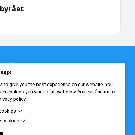
byrået
ontakt
ings
sjøveien 16, 0655 Oslo
 to give you the best experience on our website. You
ost@systima.no
ch cookies you want to allow below. You can find more
ww.systima.no
rivacy policy.
 cookies
y cookies
cookies are cookies that are needed for the proper
 of the website.
 cookies are cookies set by third-party software to enable