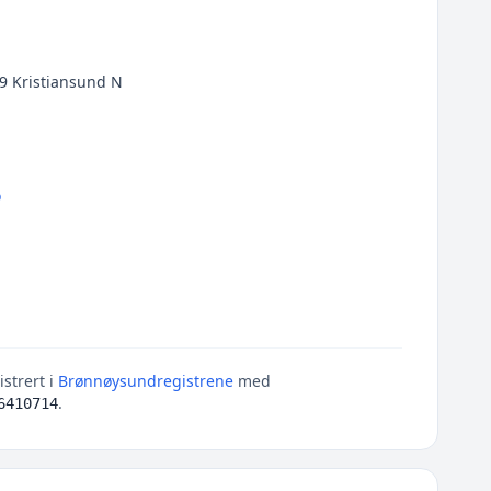
9 Kristiansund N
o
strert i
Brønnøysundregistrene
med
.
6410714