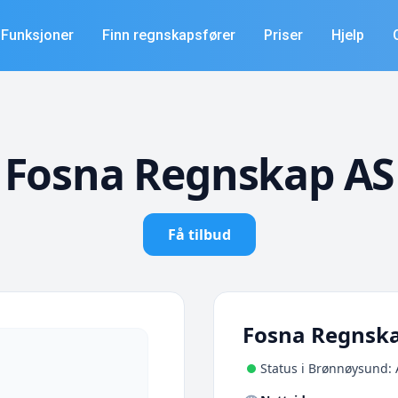
Funksjoner
Finn regnskapsfører
Priser
Hjelp
Fosna Regnskap AS
Få tilbud
Fosna Regnsk
Status i Brønnøysund: 