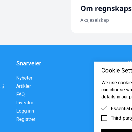
Om regnskaps
Aksjeselskap
Snarveier
K
Cookie Sett
Nyheter
En
We use cookies
Artikler
p
 å
can choose whi
FAQ
w
details in our p
Investor
Essential
Logg inn
Third-part
Essential 
Registrer
functioning
Third-party