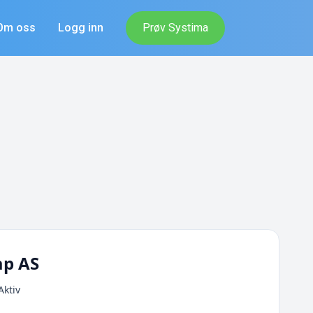
Om oss
Logg inn
Prøv Systima
ap AS
Aktiv