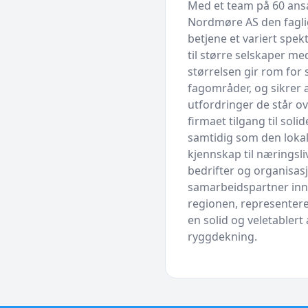
Med et team på 60 ans
Nordmøre AS den faglig
betjene et variert spe
til større selskaper 
størrelsen gir rom for
fagområder, og sikrer 
utfordringer de står ov
firmaet tilgang til soli
samtidig som den lokal
kjennskap til næringsl
bedrifter og organisas
samarbeidspartner inn
regionen, represente
en solid og veletablert
ryggdekning.