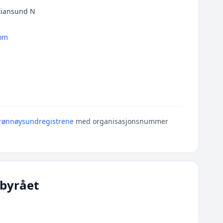
stiansund N
com
rønnøysundregistrene
med organisasjonsnummer
byrået