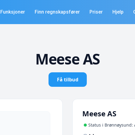
Funksjoner
Finn regnskapsfører
Priser
Hjelp
Meese AS
Få tilbud
Meese AS
Status i Brønnøysund: 