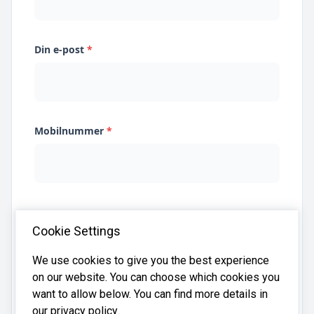
Din e-post
*
Mobilnummer
*
Jeg samtykker til at Systima kan lagre
Cookie Settings
opplysningene mine og dele dem med relevante
regnskapsbyråer for å hjelpe meg å finne
regnskapsfører
We use cookies to give you the best experience
on our website. You can choose which cookies you
want to allow below. You can find more details in
our privacy policy.