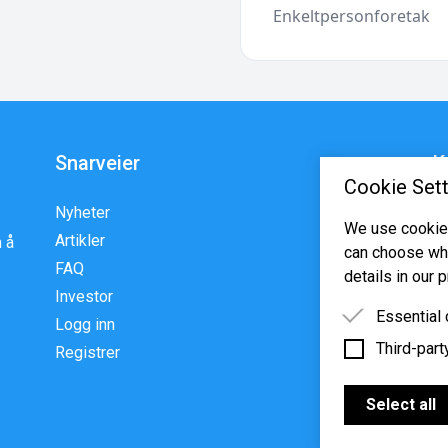
Enkeltpersonforetak
Snarveier
K
Cookie Sett
Nyheter
En
We use cookies
Artikler
p
 å
can choose whi
FAQ
w
details in our p
Investor
Essential
Logg inn
Third-part
Essential 
Registrer
functioning
Third-party
features s
Select all