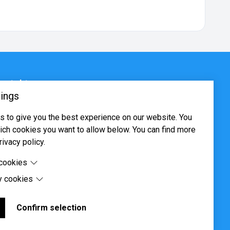
ontakt
ings
sjøveien 16, 0655 Oslo
 to give you the best experience on our website. You
ost@systima.no
ch cookies you want to allow below. You can find more
ww.systima.no
rivacy policy.
 cookies
y cookies
cookies are cookies that are needed for the proper
 of the website.
 cookies are cookies set by third-party software to enable
uch as Google Maps.
Confirm selection