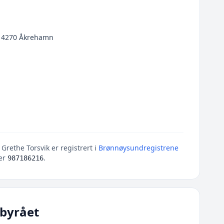
, 4270 Åkrehamn
Grethe Torsvik er registrert i
Brønnøysundregistrene
er
.
987186216
byrået