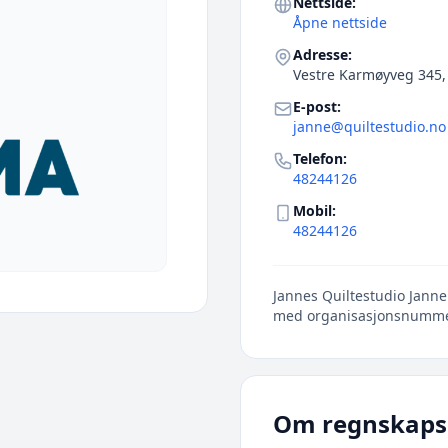
Nettside:
Åpne nettside
Adresse:
Vestre Karmøyveg 345
E-post:
janne@quiltestudio.no
Telefon:
48244126
Mobil:
48244126
Jannes Quiltestudio Janne 
med organisasjonsnumm
Om regnskaps