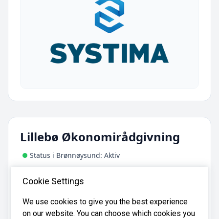
Lillebø Økonomirådgivning
Status i Brønnøysund: Aktiv
Adresse:
Cookie Settings
c/o Kjell-Otto Lillebø, Stongtunet 30, 4270
Åkrehamn
We use cookies to give you the best experience
on our website. You can choose which cookies you