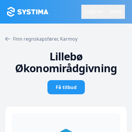
Logg Inn
Meny
Finn regnskapsfører, Karmoy
Lillebø
Økonomirådgivning
Få tilbud