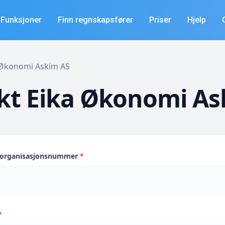
Funksjoner
Finn regnskapsfører
Priser
Hjelp
a Økonomi Askim AS
kt Eika Økonomi As
s organisasjonsnummer
*
*