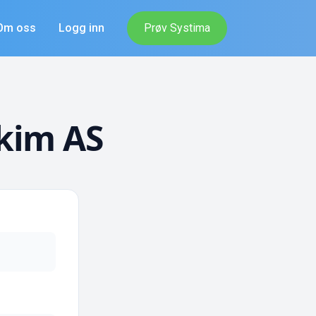
Om oss
Logg inn
Prøv Systima
kim AS