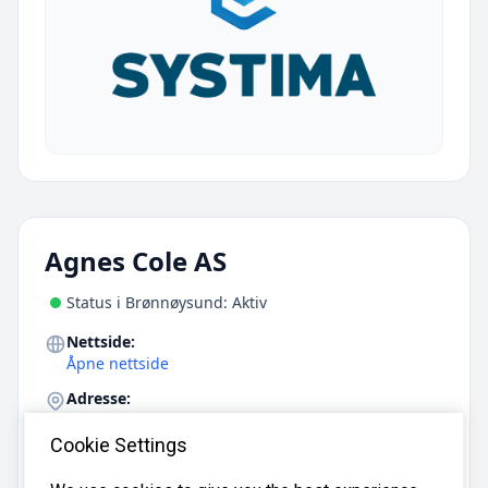
Agnes Cole AS
Status i Brønnøysund: Aktiv
Nettside:
Åpne nettside
Adresse:
Enebakkveien 4C, 1825 Tomter
Cookie Settings
E-post:
agnes@cole.no