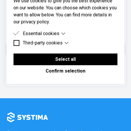
We use cookies to give you the best experience
Telefon:
on our website. You can choose which cookies you
90 59 98 84
want to allow below. You can find more details in
our privacy policy.
Agnes Cole AS er registrert i
Brønnøysundregistrene
Essential cookies
med organisasjonsnummer
.
976328248
Third-party cookies
Essential cookies are cookies that are needed for
the proper functioning of the website.
Third-party cookies are cookies set by third-party
software to enable features such as Google
Select all
Om regnskapsbyrået
Maps.
Confirm selection
Aksjeselskap