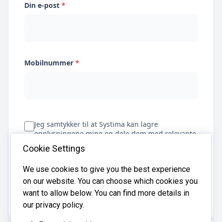
Din e-post
*
Mobilnummer
*
Jeg samtykker til at Systima kan lagre
opplysningene mine og dele dem med relevante
regnskapsbyråer for å hjelpe meg å finne
Cookie Settings
regnskapsfører
We use cookies to give you the best experience
on our website. You can choose which cookies you
Få tilbud
want to allow below. You can find more details in
our privacy policy.