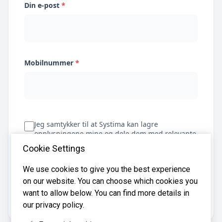
Din e-post
*
Mobilnummer
*
Jeg samtykker til at Systima kan lagre
opplysningene mine og dele dem med relevante
regnskapsbyråer for å hjelpe meg å finne
Cookie Settings
regnskapsfører
We use cookies to give you the best experience
on our website. You can choose which cookies you
Få tilbud
want to allow below. You can find more details in
our privacy policy.