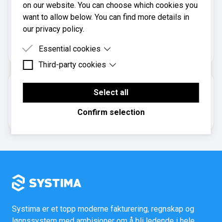
on our website. You can choose which cookies you
want to allow below. You can find more details in
Brænds Økonomi AS er registrert i
our privacy policy.
Brønnøysundregistrene
med organisasjonsnummer
.
987660376
Essential cookies
Third-party cookies
Essential cookies are cookies that are needed for
the proper functioning of the website.
Third-party cookies are cookies set by third-party
Om regnskapsbyrået
software to enable features such as Google
Select all
Maps.
Aksjeselskap
Confirm selection
Systima er et topp moderne fakturering, regnskap og
lønnssystem med ambisjoner om å bli ledende i hele